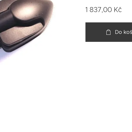
1 837,00
Kč
Do koš