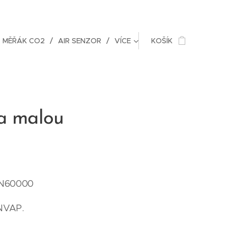
MĚŘÁK CO2
AIR SENZOR
VÍCE
KOŠÍK
na malou
PN60000
NVAP.