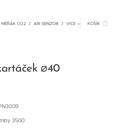
MĚŘÁK CO2
AIR SENZOR
VÍCE
KOŠÍK
kartáček ⌀40
SPN3009
omby 3500.