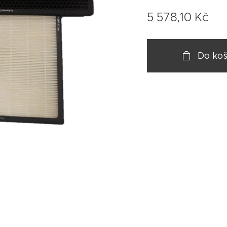
5 578,10
Kč
Do koš