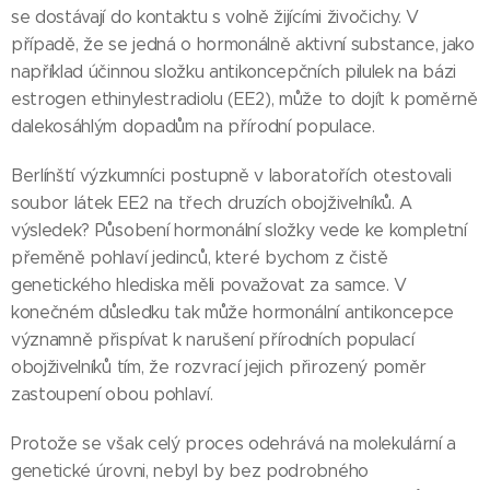
se dostávají do kontaktu s volně žijícími živočichy. V
případě, že se jedná o hormonálně aktivní substance, jako
například účinnou složku antikoncepčních pilulek na bázi
estrogen ethinylestradiolu (EE2), může to dojít k poměrně
dalekosáhlým dopadům na přírodní populace.
Berlínští výzkumníci postupně v laboratořích otestovali
soubor látek EE2 na třech druzích obojživelníků. A
výsledek? Působení hormonální složky vede ke kompletní
přeměně pohlaví jedinců, které bychom z čistě
genetického hlediska měli považovat za samce. V
konečném důsledku tak může hormonální antikoncepce
významně přispívat k narušení přírodních populací
obojživelníků tím, že rozvrací jejich přirozený poměr
zastoupení obou pohlaví.
Protože se však celý proces odehrává na molekulární a
genetické úrovni, nebyl by bez podrobného