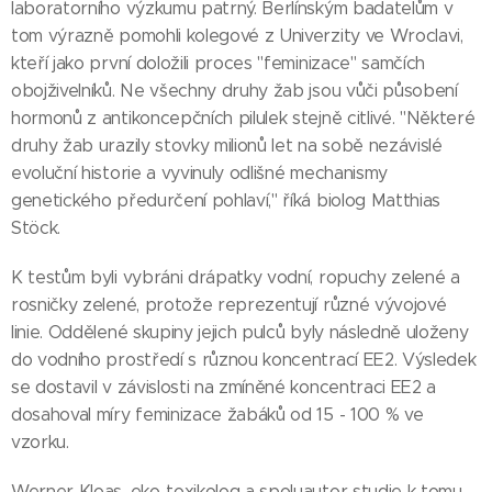
laboratorního výzkumu patrný. Berlínským badatelům v
tom výrazně pomohli kolegové z Univerzity ve Wroclavi,
kteří jako první doložili proces "feminizace" samčích
obojživelníků. Ne všechny druhy žab jsou vůči působení
hormonů z antikoncepčních pilulek stejně citlivé. "Některé
druhy žab urazily stovky milionů let na sobě nezávislé
evoluční historie a vyvinuly odlišné mechanismy
genetického předurčení pohlaví," říká biolog Matthias
Stöck.
K testům byli vybráni drápatky vodní, ropuchy zelené a
rosničky zelené, protože reprezentují různé vývojové
linie. Oddělené skupiny jejich pulců byly následně uloženy
do vodního prostředí s různou koncentrací EE2. Výsledek
se dostavil v závislosti na zmíněné koncentraci EE2 a
dosahoval míry feminizace žabáků od 15 - 100 % ve
vzorku.
Werner Kloas, eko-toxikolog a spoluautor studie k tomu