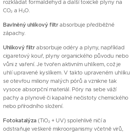
rozkládat formaldehyd a další toxické plyny na
CO₂ a H₂O.
Bavlněný uhlíkový filtr
absorbuje předběžné
zápachy.
Uhlíkový filtr
absorbuje odéry a plyny, například
cigaretový kouř, plyny organického původu nebo
vůni z vaření. Je tvořen aktivním uhlíkem, což je
uhlí upravené kyslíkem. V takto upraveném uhlíku
se otevřou miliony malých pórů a vznikne tak
vysoce absorpční materiál. Póry na sebe váží
pachy a plynové či kapalné nečistoty chemického
nebo přírodního složení.
Fotokatalýza
(TiO₂ + UV) spolehlivě ničí a
odstraňuje veškeré mikroorganismy včetně virů,