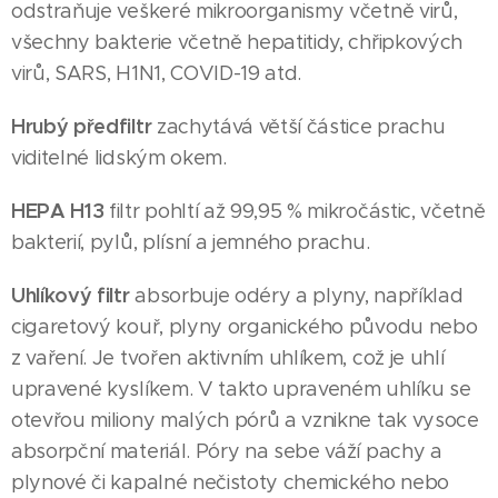
odstraňuje veškeré mikroorganismy včetně virů,
všechny bakterie včetně hepatitidy, chřipkových
virů, SARS, H1N1, COVID-19 atd.
Hrubý předfiltr
zachytává větší částice prachu
viditelné lidským okem.
HEPA H13
filtr pohltí až 99,95 % mikročástic, včetně
bakterií, pylů, plísní a jemného prachu.
Uhlíkový filtr
absorbuje odéry a plyny, například
cigaretový kouř, plyny organického původu nebo
z vaření. Je tvořen aktivním uhlíkem, což je uhlí
upravené kyslíkem. V takto upraveném uhlíku se
otevřou miliony malých pórů a vznikne tak vysoce
absorpční materiál. Póry na sebe váží pachy a
plynové či kapalné nečistoty chemického nebo