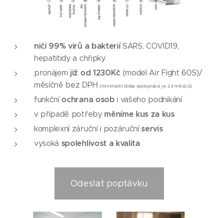
ničí 99% virů a bakterií
SARS, COVID19,
hepatitidy a chřipky
již od 1230Kč
pronájem
(model Air Fight 60S)/
měsíčně bez DPH
(minimální doba spolupráce je 24 měsíců)
ochrana osob
funkční
i vašeho podnikání
měníme kus za kus
v případě potřeby
servis
komplexní záruční i pozáruční
spolehlivost a kvalita
vysoká
Odeslat poptávku