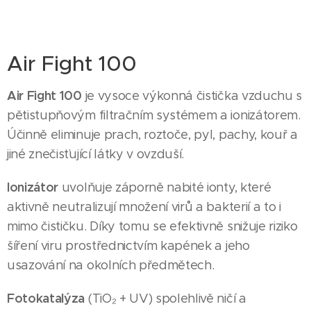
Air Fight 100
Air Fight 100
je vysoce výkonná čistička vzduchu s
pětistupňovým filtračním systémem a ionizátorem.
Účinně eliminuje prach, roztoče, pyl, pachy, kouř a
jiné znečisťující látky v ovzduší.
Ionizátor
uvolňuje záporně nabité ionty, které
aktivně neutralizují množení virů a bakterií a to i
mimo čističku. Díky tomu se efektivně snižuje riziko
šíření viru prostřednictvím kapének a jeho
usazování na okolních předmětech.
Fotokatalýza
(TiO₂ + UV) spolehlivě ničí a