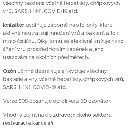
všechny bakterie včetně hepatitidy, chřipkových
virů, SARS, H1N1, COVID-19 atd.
Ionizátor
uvolňuje záporně nabité ionty, které
aktivně neutralizují množení virů a bakterií, a to i
mimo čističku. Díky tomu se efektivně snižuje riziko
šíření viru prostřednictvím kapének a jeho
usazování na okolních předmětech.
Ozón
účinně desinfikuje a likviduje všechny
bakterie a viry, včetně hepatitidy, chřipkových virů,
SARS, H1N1, COVID-19 atd.
Verze 60S obsahuje oproti verzi 60 ozonátor.
zdravotnického sektoru,
Vhodná zejména do
restaurací a kanceláří
.