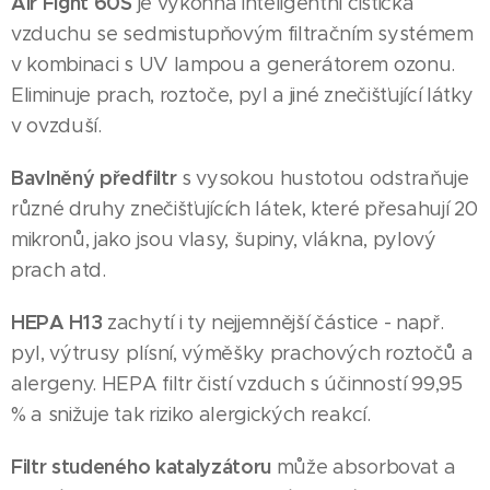
Air Fight 60S
je výkonná inteligentní čistička
vzduchu se sedmistupňovým filtračním systémem
v kombinaci s UV lampou a generátorem ozonu.
Eliminuje prach, roztoče, pyl a jiné znečišťující látky
v ovzduší.
Bavlněný předfiltr
s vysokou hustotou odstraňuje
různé druhy znečišťujících látek, které přesahují 20
mikronů, jako jsou vlasy, šupiny, vlákna, pylový
prach atd.
HEPA H13
zachytí i ty nejjemnější částice - např.
pyl, výtrusy plísní, výměšky prachových roztočů a
alergeny. HEPA filtr čistí vzduch s účinností 99,95
% a snižuje tak riziko alergických reakcí.
Filtr studeného katalyzátoru
může absorbovat a